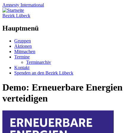
Amnesty
International
Bezirk Lübeck
Hauptmenü
Zum
Gruppen
Inhalt
Aktionen
springen
Mitmachen
Termine
Terminarchiv
Kontakt
Spenden an den Bezirk Lübeck
Demo: Erneuerbare Energien
verteidigen