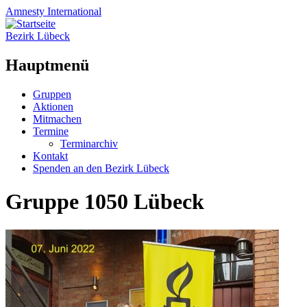
Amnesty
International
Bezirk Lübeck
Hauptmenü
Zum
Gruppen
Inhalt
Aktionen
springen
Mitmachen
Termine
Terminarchiv
Kontakt
Spenden an den Bezirk Lübeck
Gruppe 1050 Lübeck